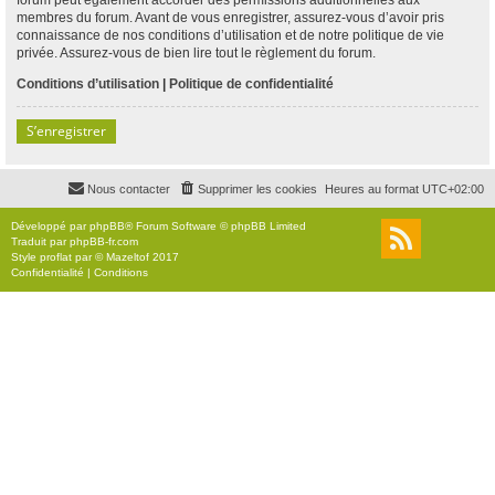
membres du forum. Avant de vous enregistrer, assurez-vous d’avoir pris
connaissance de nos conditions d’utilisation et de notre politique de vie
privée. Assurez-vous de bien lire tout le règlement du forum.
Conditions d’utilisation
|
Politique de confidentialité
S’enregistrer
Nous contacter
Supprimer les cookies
Heures au format
UTC+02:00
Développé par
phpBB
® Forum Software © phpBB Limited
Traduit par
phpBB-fr.com
Style
proflat
par ©
Mazeltof
2017
Confidentialité
|
Conditions