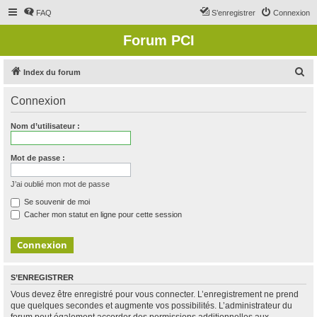
FAQ
S’enregistrer
Connexion
Forum PCI
R
Index du forum
e
Connexion
c
h
Nom d’utilisateur :
e
r
Mot de passe :
c
J’ai oublié mon mot de passe
h
Se souvenir de moi
e
Cacher mon statut en ligne pour cette session
r
S’ENREGISTRER
Vous devez être enregistré pour vous connecter. L’enregistrement ne prend
que quelques secondes et augmente vos possibilités. L’administrateur du
forum peut également accorder des permissions additionnelles aux