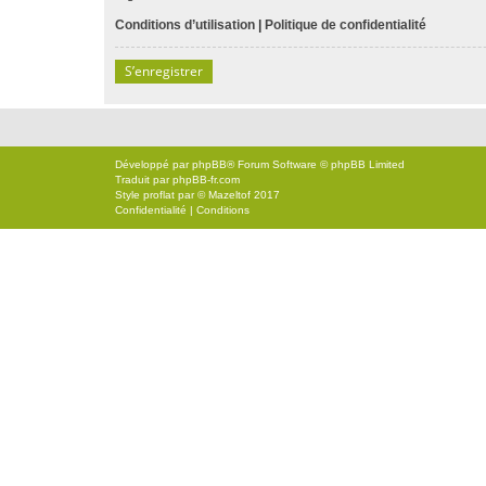
Conditions d’utilisation
|
Politique de confidentialité
S’enregistrer
Développé par
phpBB
® Forum Software © phpBB Limited
Traduit par
phpBB-fr.com
Style
proflat
par ©
Mazeltof
2017
Confidentialité
|
Conditions