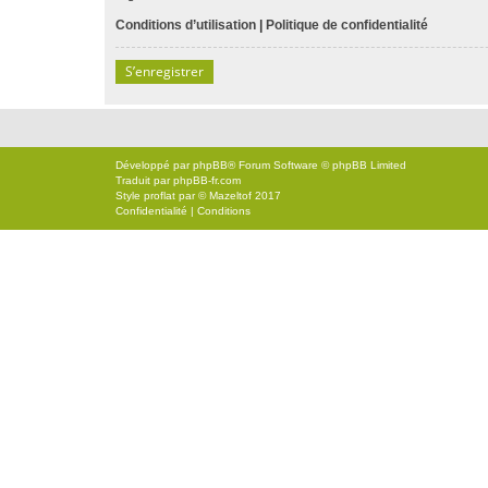
Conditions d’utilisation
|
Politique de confidentialité
S’enregistrer
Développé par
phpBB
® Forum Software © phpBB Limited
Traduit par
phpBB-fr.com
Style
proflat
par ©
Mazeltof
2017
Confidentialité
|
Conditions