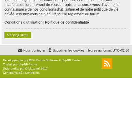
membres du forum. Avant de vous enregistrer, assurez-vous d’avoir pris
connaissance de nos conditions d’utilisation et de notre politique de vie
privée. Assurez-vous de bien lire tout le règlement du forum.
Conditions d’utilisation
|
Politique de confidentialité
S’enregistrer
Nous contacter
Supprimer les cookies
Heures au format
UTC+02:00
Développé par
phpBB
® Forum Software © phpBB Limited
Traduit par
phpBB-fr.com
Style
proflat
par ©
Mazeltof
2017
Confidentialité
|
Conditions