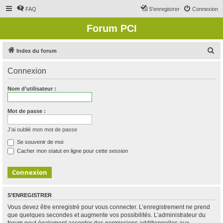
FAQ
S’enregistrer
Connexion
Forum PCI
R
Index du forum
e
Connexion
c
h
Nom d’utilisateur :
e
r
Mot de passe :
c
J’ai oublié mon mot de passe
h
Se souvenir de moi
e
Cacher mon statut en ligne pour cette session
r
S’ENREGISTRER
Vous devez être enregistré pour vous connecter. L’enregistrement ne prend
que quelques secondes et augmente vos possibilités. L’administrateur du
forum peut également accorder des permissions additionnelles aux