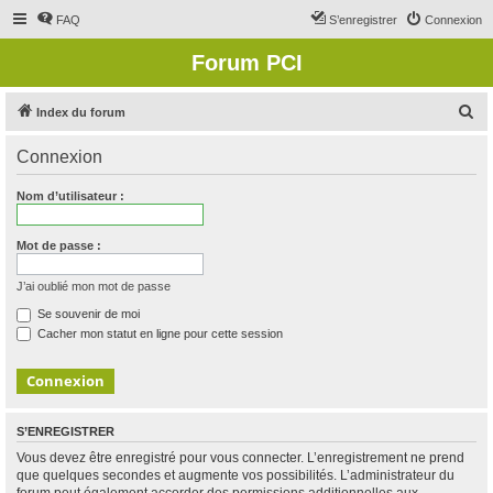
FAQ
S’enregistrer
Connexion
Forum PCI
R
Index du forum
e
Connexion
c
h
Nom d’utilisateur :
e
r
Mot de passe :
c
J’ai oublié mon mot de passe
h
Se souvenir de moi
e
Cacher mon statut en ligne pour cette session
r
S’ENREGISTRER
Vous devez être enregistré pour vous connecter. L’enregistrement ne prend
que quelques secondes et augmente vos possibilités. L’administrateur du
forum peut également accorder des permissions additionnelles aux