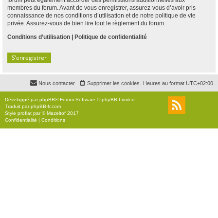
membres du forum. Avant de vous enregistrer, assurez-vous d’avoir pris
connaissance de nos conditions d’utilisation et de notre politique de vie
privée. Assurez-vous de bien lire tout le règlement du forum.
Conditions d’utilisation
|
Politique de confidentialité
S’enregistrer
Nous contacter
Supprimer les cookies
Heures au format
UTC+02:00
Développé par
phpBB
® Forum Software © phpBB Limited
Traduit par
phpBB-fr.com
Style
proflat
par ©
Mazeltof
2017
Confidentialité
|
Conditions