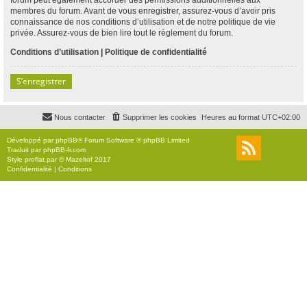
membres du forum. Avant de vous enregistrer, assurez-vous d’avoir pris
connaissance de nos conditions d’utilisation et de notre politique de vie
privée. Assurez-vous de bien lire tout le règlement du forum.
Conditions d’utilisation
|
Politique de confidentialité
S’enregistrer
Nous contacter
Supprimer les cookies
Heures au format
UTC+02:00
Développé par
phpBB
® Forum Software © phpBB Limited
Traduit par
phpBB-fr.com
Style
proflat
par ©
Mazeltof
2017
Confidentialité
|
Conditions