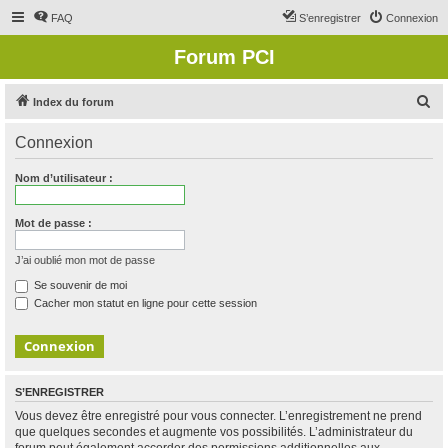
FAQ
S’enregistrer
Connexion
Forum PCI
R
Index du forum
e
Connexion
c
h
Nom d’utilisateur :
e
r
Mot de passe :
c
J’ai oublié mon mot de passe
h
Se souvenir de moi
e
Cacher mon statut en ligne pour cette session
r
S’ENREGISTRER
Vous devez être enregistré pour vous connecter. L’enregistrement ne prend
que quelques secondes et augmente vos possibilités. L’administrateur du
forum peut également accorder des permissions additionnelles aux