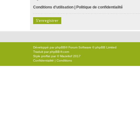
Conditions d’utilisation
|
Politique de confidentialité
S’enregistrer
Développé par
phpBB
® Forum Software © phpBB Limited
Traduit par
phpBB-fr.com
Style
proflat
par ©
Mazeltof
2017
Confidentialité
|
Conditions