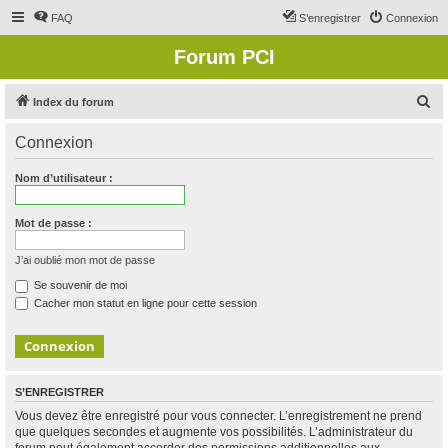
FAQ
S’enregistrer
Connexion
Forum PCI
R
Index du forum
e
Connexion
c
h
Nom d’utilisateur :
e
r
Mot de passe :
c
J’ai oublié mon mot de passe
h
Se souvenir de moi
e
Cacher mon statut en ligne pour cette session
r
S’ENREGISTRER
Vous devez être enregistré pour vous connecter. L’enregistrement ne prend
que quelques secondes et augmente vos possibilités. L’administrateur du
forum peut également accorder des permissions additionnelles aux