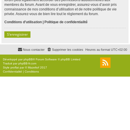
membres du forum. Avant de vous enregistrer, assurez-vous d’avoir pris
connaissance de nos conditions d’utilisation et de notre politique de vie
privée. Assurez-vous de bien lire tout le règlement du forum.
Conditions d’utilisation
|
Politique de confidentialité
S’enregistrer
Nous contacter
Supprimer les cookies
Heures au format
UTC+02:00
Développé par
phpBB
® Forum Software © phpBB Limited
Traduit par
phpBB-fr.com
Style
proflat
par ©
Mazeltof
2017
Confidentialité
|
Conditions