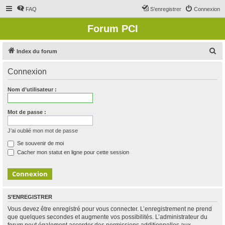
FAQ
S’enregistrer
Connexion
Forum PCI
R
Index du forum
e
Connexion
c
h
Nom d’utilisateur :
e
r
Mot de passe :
c
J’ai oublié mon mot de passe
h
Se souvenir de moi
e
Cacher mon statut en ligne pour cette session
r
S’ENREGISTRER
Vous devez être enregistré pour vous connecter. L’enregistrement ne prend
que quelques secondes et augmente vos possibilités. L’administrateur du
forum peut également accorder des permissions additionnelles aux