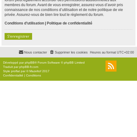
membres du forum. Avant de vous enregistrer, assurez-vous d’avoir pris
connaissance de nos conditions d’utilisation et de notre politique de vie
privée. Assurez-vous de bien lire tout le règlement du forum.
Conditions d’utilisation
|
Politique de confidentialité
S’enregistrer
Nous contacter
Supprimer les cookies
Heures au format
UTC+02:00
Développé par
phpBB
® Forum Software © phpBB Limited
Traduit par
phpBB-fr.com
Style
proflat
par ©
Mazeltof
2017
Confidentialité
|
Conditions