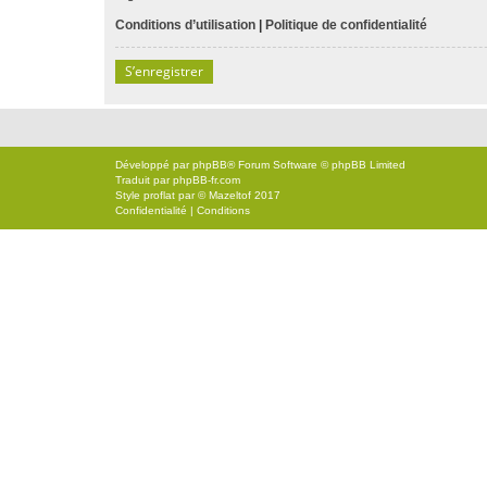
Conditions d’utilisation
|
Politique de confidentialité
S’enregistrer
Développé par
phpBB
® Forum Software © phpBB Limited
Traduit par
phpBB-fr.com
Style
proflat
par ©
Mazeltof
2017
Confidentialité
|
Conditions