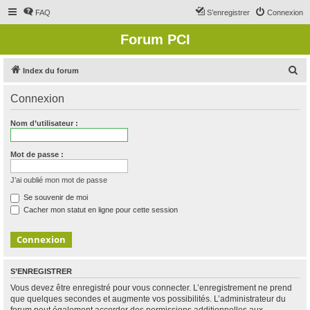
FAQ
S’enregistrer
Connexion
Forum PCI
R
Index du forum
e
Connexion
c
h
Nom d’utilisateur :
e
r
Mot de passe :
c
J’ai oublié mon mot de passe
h
Se souvenir de moi
e
Cacher mon statut en ligne pour cette session
r
S’ENREGISTRER
Vous devez être enregistré pour vous connecter. L’enregistrement ne prend
que quelques secondes et augmente vos possibilités. L’administrateur du
forum peut également accorder des permissions additionnelles aux