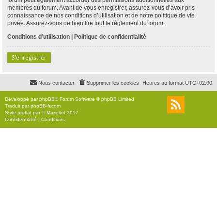
membres du forum. Avant de vous enregistrer, assurez-vous d’avoir pris
connaissance de nos conditions d’utilisation et de notre politique de vie
privée. Assurez-vous de bien lire tout le règlement du forum.
Conditions d’utilisation
|
Politique de confidentialité
S’enregistrer
Nous contacter
Supprimer les cookies
Heures au format
UTC+02:00
Développé par
phpBB
® Forum Software © phpBB Limited
Traduit par
phpBB-fr.com
Style
proflat
par ©
Mazeltof
2017
Confidentialité
|
Conditions