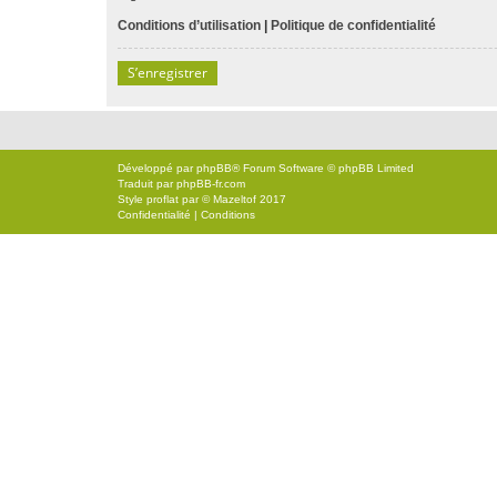
Conditions d’utilisation
|
Politique de confidentialité
S’enregistrer
Développé par
phpBB
® Forum Software © phpBB Limited
Traduit par
phpBB-fr.com
Style
proflat
par ©
Mazeltof
2017
Confidentialité
|
Conditions