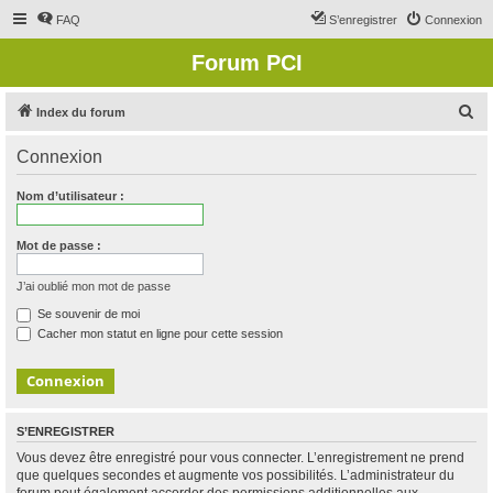
FAQ
S’enregistrer
Connexion
Forum PCI
R
Index du forum
e
Connexion
c
h
Nom d’utilisateur :
e
r
Mot de passe :
c
J’ai oublié mon mot de passe
h
Se souvenir de moi
e
Cacher mon statut en ligne pour cette session
r
S’ENREGISTRER
Vous devez être enregistré pour vous connecter. L’enregistrement ne prend
que quelques secondes et augmente vos possibilités. L’administrateur du
forum peut également accorder des permissions additionnelles aux