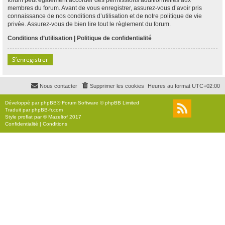
membres du forum. Avant de vous enregistrer, assurez-vous d’avoir pris
connaissance de nos conditions d’utilisation et de notre politique de vie
privée. Assurez-vous de bien lire tout le règlement du forum.
Conditions d’utilisation
|
Politique de confidentialité
S’enregistrer
Nous contacter
Supprimer les cookies
Heures au format
UTC+02:00
Développé par
phpBB
® Forum Software © phpBB Limited
Traduit par
phpBB-fr.com
Style
proflat
par ©
Mazeltof
2017
Confidentialité
|
Conditions