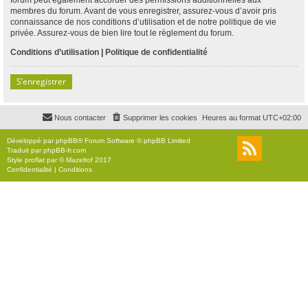
membres du forum. Avant de vous enregistrer, assurez-vous d’avoir pris
connaissance de nos conditions d’utilisation et de notre politique de vie
privée. Assurez-vous de bien lire tout le règlement du forum.
Conditions d’utilisation
|
Politique de confidentialité
S’enregistrer
Nous contacter
Supprimer les cookies
Heures au format
UTC+02:00
Développé par
phpBB
® Forum Software © phpBB Limited
Traduit par
phpBB-fr.com
Style
proflat
par ©
Mazeltof
2017
Confidentialité
|
Conditions