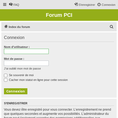
FAQ
S’enregistrer
Connexion
Forum PCI
R
Index du forum
e
Connexion
c
h
Nom d’utilisateur :
e
r
Mot de passe :
c
J’ai oublié mon mot de passe
h
Se souvenir de moi
e
Cacher mon statut en ligne pour cette session
r
S’ENREGISTRER
Vous devez être enregistré pour vous connecter. L’enregistrement ne prend
que quelques secondes et augmente vos possibilités. L’administrateur du
forum peut également accorder des permissions additionnelles aux