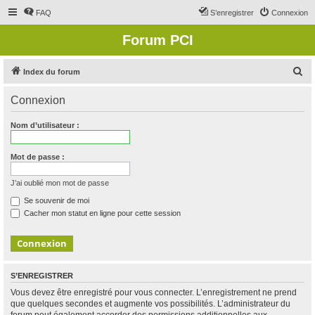
FAQ
S’enregistrer
Connexion
Forum PCI
R
Index du forum
e
Connexion
c
h
Nom d’utilisateur :
e
r
Mot de passe :
c
J’ai oublié mon mot de passe
h
Se souvenir de moi
e
Cacher mon statut en ligne pour cette session
r
S’ENREGISTRER
Vous devez être enregistré pour vous connecter. L’enregistrement ne prend
que quelques secondes et augmente vos possibilités. L’administrateur du
forum peut également accorder des permissions additionnelles aux