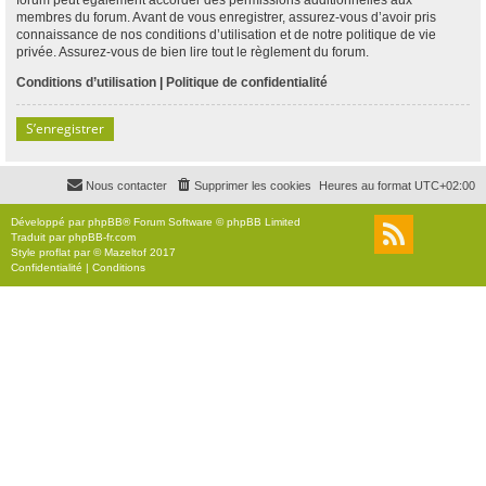
membres du forum. Avant de vous enregistrer, assurez-vous d’avoir pris
connaissance de nos conditions d’utilisation et de notre politique de vie
privée. Assurez-vous de bien lire tout le règlement du forum.
Conditions d’utilisation
|
Politique de confidentialité
S’enregistrer
Nous contacter
Supprimer les cookies
Heures au format
UTC+02:00
Développé par
phpBB
® Forum Software © phpBB Limited
Traduit par
phpBB-fr.com
Style
proflat
par ©
Mazeltof
2017
Confidentialité
|
Conditions