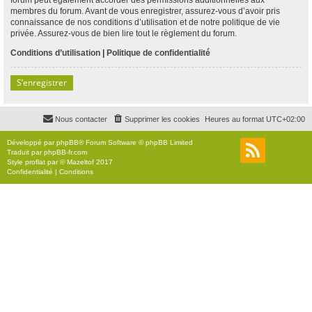
membres du forum. Avant de vous enregistrer, assurez-vous d’avoir pris
connaissance de nos conditions d’utilisation et de notre politique de vie
privée. Assurez-vous de bien lire tout le règlement du forum.
Conditions d’utilisation
|
Politique de confidentialité
S’enregistrer
Nous contacter
Supprimer les cookies
Heures au format
UTC+02:00
Développé par
phpBB
® Forum Software © phpBB Limited
Traduit par
phpBB-fr.com
Style
proflat
par ©
Mazeltof
2017
Confidentialité
|
Conditions