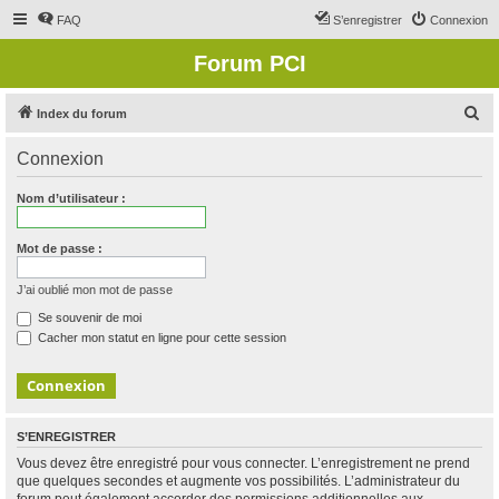
FAQ
S’enregistrer
Connexion
Forum PCI
R
Index du forum
e
Connexion
c
h
Nom d’utilisateur :
e
r
Mot de passe :
c
J’ai oublié mon mot de passe
h
Se souvenir de moi
e
Cacher mon statut en ligne pour cette session
r
S’ENREGISTRER
Vous devez être enregistré pour vous connecter. L’enregistrement ne prend
que quelques secondes et augmente vos possibilités. L’administrateur du
forum peut également accorder des permissions additionnelles aux