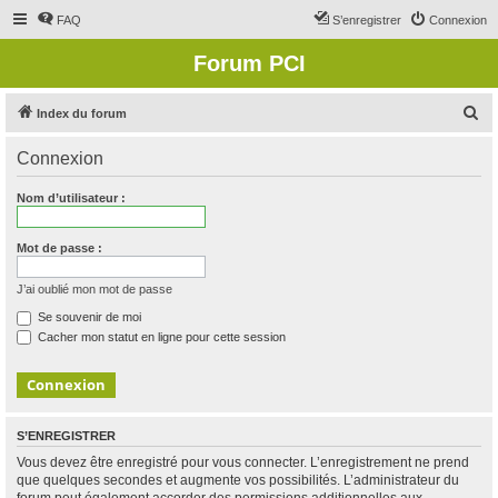
FAQ
S’enregistrer
Connexion
Forum PCI
R
Index du forum
e
Connexion
c
h
Nom d’utilisateur :
e
r
Mot de passe :
c
J’ai oublié mon mot de passe
h
Se souvenir de moi
e
Cacher mon statut en ligne pour cette session
r
S’ENREGISTRER
Vous devez être enregistré pour vous connecter. L’enregistrement ne prend
que quelques secondes et augmente vos possibilités. L’administrateur du
forum peut également accorder des permissions additionnelles aux