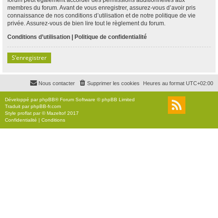
membres du forum. Avant de vous enregistrer, assurez-vous d’avoir pris
connaissance de nos conditions d’utilisation et de notre politique de vie
privée. Assurez-vous de bien lire tout le règlement du forum.
Conditions d’utilisation
|
Politique de confidentialité
S’enregistrer
Nous contacter
Supprimer les cookies
Heures au format
UTC+02:00
Développé par
phpBB
® Forum Software © phpBB Limited
Traduit par
phpBB-fr.com
Style
proflat
par ©
Mazeltof
2017
Confidentialité
|
Conditions