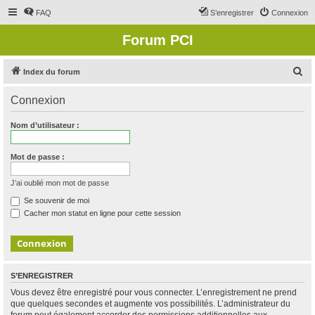
FAQ
S’enregistrer
Connexion
Forum PCI
R
Index du forum
e
Connexion
c
h
Nom d’utilisateur :
e
r
Mot de passe :
c
J’ai oublié mon mot de passe
h
Se souvenir de moi
e
Cacher mon statut en ligne pour cette session
r
S’ENREGISTRER
Vous devez être enregistré pour vous connecter. L’enregistrement ne prend
que quelques secondes et augmente vos possibilités. L’administrateur du
forum peut également accorder des permissions additionnelles aux