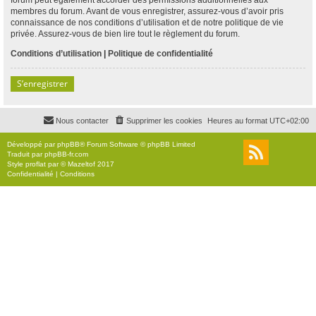
membres du forum. Avant de vous enregistrer, assurez-vous d’avoir pris
connaissance de nos conditions d’utilisation et de notre politique de vie
privée. Assurez-vous de bien lire tout le règlement du forum.
Conditions d’utilisation
|
Politique de confidentialité
S’enregistrer
Nous contacter
Supprimer les cookies
Heures au format
UTC+02:00
Développé par
phpBB
® Forum Software © phpBB Limited
Traduit par
phpBB-fr.com
Style
proflat
par ©
Mazeltof
2017
Confidentialité
|
Conditions