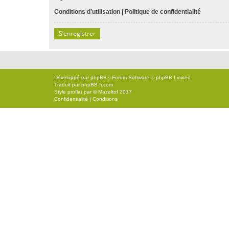
Conditions d’utilisation
|
Politique de confidentialité
S’enregistrer
Développé par
phpBB
® Forum Software © phpBB Limited
Traduit par
phpBB-fr.com
Style
proflat
par ©
Mazeltof
2017
Confidentialité
|
Conditions