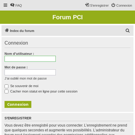
FAQ
S’enregistrer
Connexion
Forum PCI
R
Index du forum
e
Connexion
c
h
Nom d’utilisateur :
e
r
Mot de passe :
c
J’ai oublié mon mot de passe
h
Se souvenir de moi
e
Cacher mon statut en ligne pour cette session
r
S’ENREGISTRER
Vous devez être enregistré pour vous connecter. L’enregistrement ne prend
que quelques secondes et augmente vos possibilités. L’administrateur du
forum peut également accorder des permissions additionnelles aux