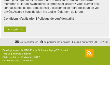
membres du forum. Avant de vous enregistrer, assurez-vous d’avoir pris
connaissance de nos conditions d’utilisation et de notre politique de vie
privée. Assurez-vous de bien lire tout le règlement du forum.
Conditions d’utilisation
|
Politique de confidentialité
S’enregistrer
Nous contacter
Supprimer les cookies
Heures au format
UTC+02:00
Développé par
phpBB
® Forum Software © phpBB Limited
Traduit par
phpBB-fr.com
Style
proflat
par ©
Mazeltof
2017
Confidentialité
|
Conditions