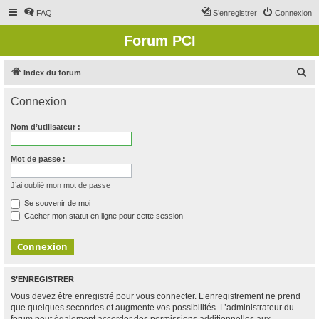
FAQ
S’enregistrer
Connexion
Forum PCI
R
Index du forum
e
Connexion
c
h
Nom d’utilisateur :
e
r
Mot de passe :
c
J’ai oublié mon mot de passe
h
Se souvenir de moi
e
Cacher mon statut en ligne pour cette session
r
S’ENREGISTRER
Vous devez être enregistré pour vous connecter. L’enregistrement ne prend
que quelques secondes et augmente vos possibilités. L’administrateur du
forum peut également accorder des permissions additionnelles aux