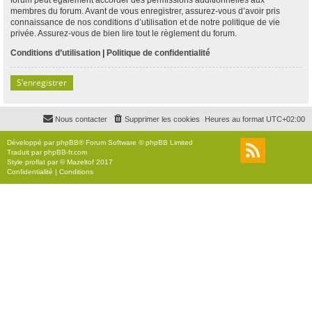
membres du forum. Avant de vous enregistrer, assurez-vous d’avoir pris
connaissance de nos conditions d’utilisation et de notre politique de vie
privée. Assurez-vous de bien lire tout le règlement du forum.
Conditions d’utilisation
|
Politique de confidentialité
S’enregistrer
Nous contacter
Supprimer les cookies
Heures au format
UTC+02:00
Développé par
phpBB
® Forum Software © phpBB Limited
Traduit par
phpBB-fr.com
Style
proflat
par ©
Mazeltof
2017
Confidentialité
|
Conditions