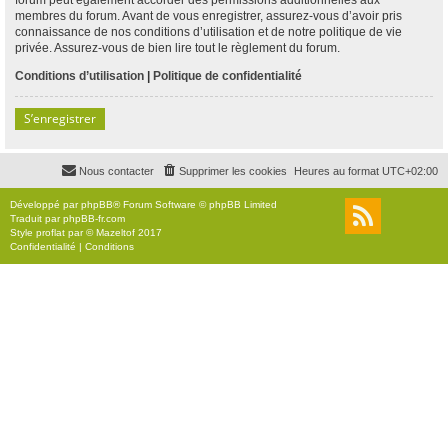
membres du forum. Avant de vous enregistrer, assurez-vous d’avoir pris
connaissance de nos conditions d’utilisation et de notre politique de vie
privée. Assurez-vous de bien lire tout le règlement du forum.
Conditions d’utilisation
|
Politique de confidentialité
S’enregistrer
Nous contacter
Supprimer les cookies
Heures au format
UTC+02:00
Développé par
phpBB
® Forum Software © phpBB Limited
Traduit par
phpBB-fr.com
Style
proflat
par ©
Mazeltof
2017
Confidentialité
|
Conditions