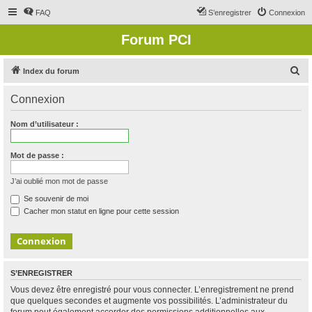
FAQ
S’enregistrer
Connexion
Forum PCI
R
Index du forum
e
Connexion
c
h
Nom d’utilisateur :
e
r
Mot de passe :
c
J’ai oublié mon mot de passe
h
Se souvenir de moi
e
Cacher mon statut en ligne pour cette session
r
S’ENREGISTRER
Vous devez être enregistré pour vous connecter. L’enregistrement ne prend
que quelques secondes et augmente vos possibilités. L’administrateur du
forum peut également accorder des permissions additionnelles aux