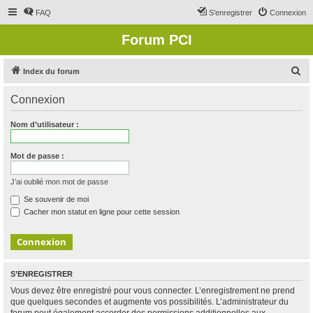
FAQ
S’enregistrer
Connexion
Forum PCI
R
Index du forum
e
Connexion
c
h
Nom d’utilisateur :
e
r
Mot de passe :
c
J’ai oublié mon mot de passe
h
Se souvenir de moi
e
Cacher mon statut en ligne pour cette session
r
S’ENREGISTRER
Vous devez être enregistré pour vous connecter. L’enregistrement ne prend
que quelques secondes et augmente vos possibilités. L’administrateur du
forum peut également accorder des permissions additionnelles aux