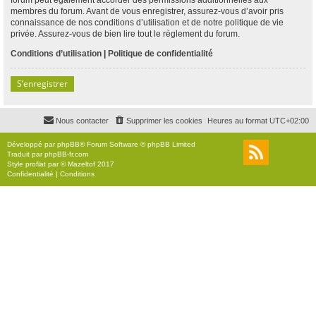
membres du forum. Avant de vous enregistrer, assurez-vous d’avoir pris
connaissance de nos conditions d’utilisation et de notre politique de vie
privée. Assurez-vous de bien lire tout le règlement du forum.
Conditions d’utilisation
|
Politique de confidentialité
S’enregistrer
Nous contacter
Supprimer les cookies
Heures au format
UTC+02:00
Développé par
phpBB
® Forum Software © phpBB Limited
Traduit par
phpBB-fr.com
Style
proflat
par ©
Mazeltof
2017
Confidentialité
|
Conditions