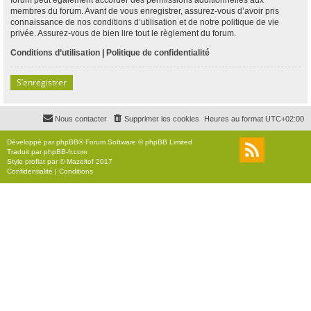
membres du forum. Avant de vous enregistrer, assurez-vous d’avoir pris
connaissance de nos conditions d’utilisation et de notre politique de vie
privée. Assurez-vous de bien lire tout le règlement du forum.
Conditions d’utilisation
|
Politique de confidentialité
S’enregistrer
Nous contacter
Supprimer les cookies
Heures au format
UTC+02:00
Développé par
phpBB
® Forum Software © phpBB Limited
Traduit par
phpBB-fr.com
Style
proflat
par ©
Mazeltof
2017
Confidentialité
|
Conditions