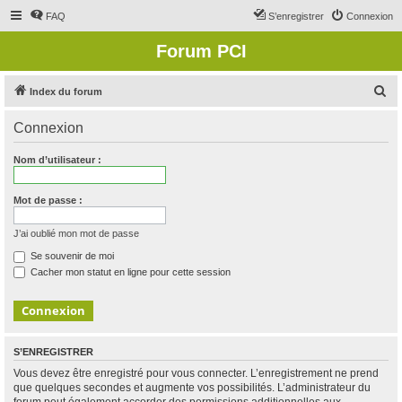
FAQ
S’enregistrer
Connexion
Forum PCI
R
Index du forum
e
Connexion
c
h
Nom d’utilisateur :
e
r
Mot de passe :
c
J’ai oublié mon mot de passe
h
Se souvenir de moi
e
Cacher mon statut en ligne pour cette session
r
S’ENREGISTRER
Vous devez être enregistré pour vous connecter. L’enregistrement ne prend
que quelques secondes et augmente vos possibilités. L’administrateur du
forum peut également accorder des permissions additionnelles aux