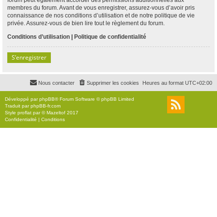
membres du forum. Avant de vous enregistrer, assurez-vous d’avoir pris
connaissance de nos conditions d’utilisation et de notre politique de vie
privée. Assurez-vous de bien lire tout le règlement du forum.
Conditions d’utilisation
|
Politique de confidentialité
S’enregistrer
Nous contacter
Supprimer les cookies
Heures au format
UTC+02:00
Développé par
phpBB
® Forum Software © phpBB Limited
Traduit par
phpBB-fr.com
Style
proflat
par ©
Mazeltof
2017
Confidentialité
|
Conditions