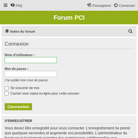
FAQ
S’enregistrer
Connexion
Forum PCI
R
Index du forum
e
Connexion
c
h
Nom d’utilisateur :
e
r
Mot de passe :
c
J’ai oublié mon mot de passe
h
Se souvenir de moi
e
Cacher mon statut en ligne pour cette session
r
S’ENREGISTRER
Vous devez être enregistré pour vous connecter. L’enregistrement ne prend
que quelques secondes et augmente vos possibilités. L’administrateur du
forum peut également accorder des permissions additionnelles aux