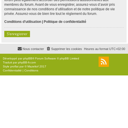
membres du forum. Avant de vous enregistrer, assurez-vous d’avoir pris
connaissance de nos conditions d’utilisation et de notre politique de vie
privée. Assurez-vous de bien lire tout le règlement du forum.
Conditions d’utilisation
|
Politique de confidentialité
S’enregistrer
Nous contacter
Supprimer les cookies
Heures au format
UTC+02:00
Développé par
phpBB
® Forum Software © phpBB Limited
Traduit par
phpBB-fr.com
Style
proflat
par ©
Mazeltof
2017
Confidentialité
|
Conditions