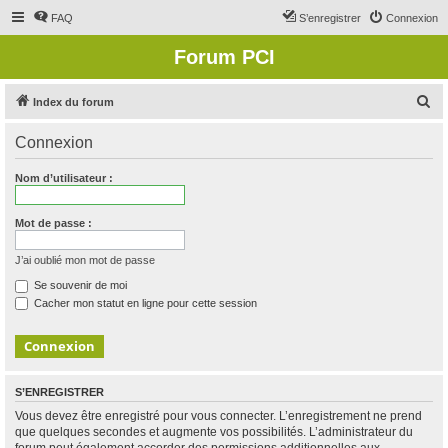
FAQ
S’enregistrer
Connexion
Forum PCI
R
Index du forum
e
Connexion
c
h
Nom d’utilisateur :
e
r
Mot de passe :
c
J’ai oublié mon mot de passe
h
Se souvenir de moi
e
Cacher mon statut en ligne pour cette session
r
S’ENREGISTRER
Vous devez être enregistré pour vous connecter. L’enregistrement ne prend
que quelques secondes et augmente vos possibilités. L’administrateur du
forum peut également accorder des permissions additionnelles aux