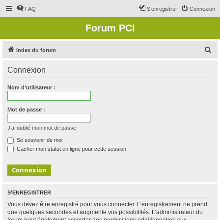
FAQ
S’enregistrer
Connexion
Forum PCI
R
Index du forum
e
Connexion
c
h
Nom d’utilisateur :
e
r
Mot de passe :
c
J’ai oublié mon mot de passe
h
Se souvenir de moi
e
Cacher mon statut en ligne pour cette session
r
S’ENREGISTRER
Vous devez être enregistré pour vous connecter. L’enregistrement ne prend
que quelques secondes et augmente vos possibilités. L’administrateur du
forum peut également accorder des permissions additionnelles aux