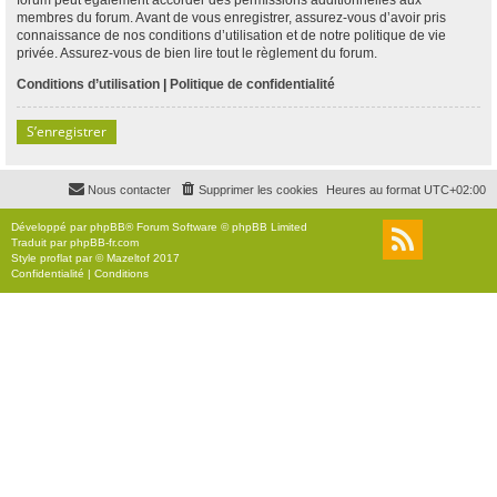
membres du forum. Avant de vous enregistrer, assurez-vous d’avoir pris
connaissance de nos conditions d’utilisation et de notre politique de vie
privée. Assurez-vous de bien lire tout le règlement du forum.
Conditions d’utilisation
|
Politique de confidentialité
S’enregistrer
Nous contacter
Supprimer les cookies
Heures au format
UTC+02:00
Développé par
phpBB
® Forum Software © phpBB Limited
Traduit par
phpBB-fr.com
Style
proflat
par ©
Mazeltof
2017
Confidentialité
|
Conditions