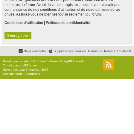
membres du forum. Avant de vous enregistrer, assurez-vous d’avoir pris
connaissance de nos conditions d’utilisation et de notre politique de vie
privée. Assurez-vous de bien lire tout le règlement du forum.
Conditions d’utilisation
|
Politique de confidentialité
S’enregistrer
Nous contacter
Supprimer les cookies
Heures au format
UTC+02:00
Développé par
phpBB
® Forum Software © phpBB Limited
Traduit par
phpBB-fr.com
Style
proflat
par ©
Mazeltof
2017
Confidentialité
|
Conditions