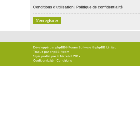
Conditions d’utilisation
|
Politique de confidentialité
S’enregistrer
Développé par
phpBB
® Forum Software © phpBB Limited
Traduit par
phpBB-fr.com
Style
proflat
par ©
Mazeltof
2017
Confidentialité
|
Conditions