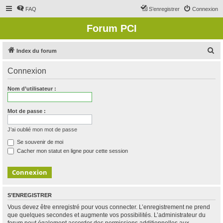
FAQ
S’enregistrer
Connexion
Forum PCI
R
Index du forum
e
Connexion
c
h
Nom d’utilisateur :
e
r
Mot de passe :
c
J’ai oublié mon mot de passe
h
Se souvenir de moi
e
Cacher mon statut en ligne pour cette session
r
S’ENREGISTRER
Vous devez être enregistré pour vous connecter. L’enregistrement ne prend
que quelques secondes et augmente vos possibilités. L’administrateur du
forum peut également accorder des permissions additionnelles aux