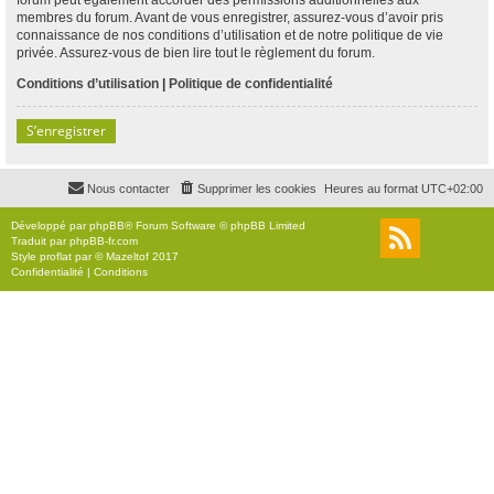
membres du forum. Avant de vous enregistrer, assurez-vous d’avoir pris
connaissance de nos conditions d’utilisation et de notre politique de vie
privée. Assurez-vous de bien lire tout le règlement du forum.
Conditions d’utilisation
|
Politique de confidentialité
S’enregistrer
Nous contacter
Supprimer les cookies
Heures au format
UTC+02:00
Développé par
phpBB
® Forum Software © phpBB Limited
Traduit par
phpBB-fr.com
Style
proflat
par ©
Mazeltof
2017
Confidentialité
|
Conditions