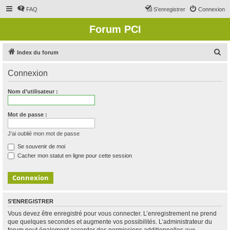
FAQ
S’enregistrer
Connexion
Forum PCI
R
Index du forum
e
Connexion
c
h
Nom d’utilisateur :
e
r
Mot de passe :
c
J’ai oublié mon mot de passe
h
Se souvenir de moi
e
Cacher mon statut en ligne pour cette session
r
S’ENREGISTRER
Vous devez être enregistré pour vous connecter. L’enregistrement ne prend
que quelques secondes et augmente vos possibilités. L’administrateur du
forum peut également accorder des permissions additionnelles aux