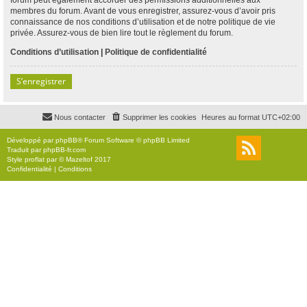
membres du forum. Avant de vous enregistrer, assurez-vous d’avoir pris
connaissance de nos conditions d’utilisation et de notre politique de vie
privée. Assurez-vous de bien lire tout le règlement du forum.
Conditions d’utilisation
|
Politique de confidentialité
S’enregistrer
Nous contacter
Supprimer les cookies
Heures au format
UTC+02:00
Développé par
phpBB
® Forum Software © phpBB Limited
Traduit par
phpBB-fr.com
Style
proflat
par ©
Mazeltof
2017
Confidentialité
|
Conditions