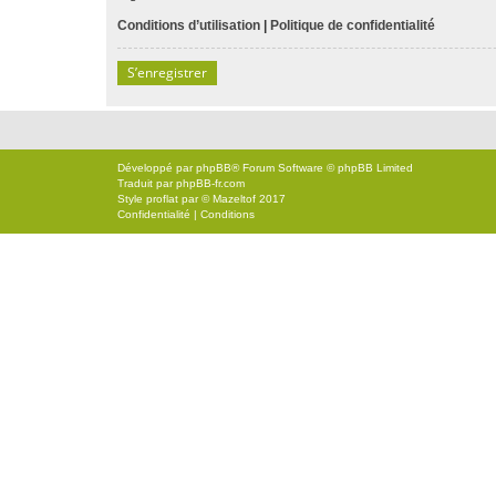
Conditions d’utilisation
|
Politique de confidentialité
S’enregistrer
Développé par
phpBB
® Forum Software © phpBB Limited
Traduit par
phpBB-fr.com
Style
proflat
par ©
Mazeltof
2017
Confidentialité
|
Conditions