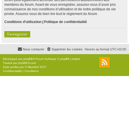
membres du forum. Avant de vous enregistrer, assurez-vous d’avoir pris
connaissance de nos conditions d’utilisation et de notre politique de vie
privée. Assurez-vous de bien lire tout le règlement du forum.
Conditions d’utilisation
|
Politique de confidentialité
S’enregistrer
Nous contacter
Supprimer les cookies
Heures au format
UTC+02:00
Développé par
phpBB
® Forum Software © phpBB Limited
Traduit par
phpBB-fr.com
Style
proflat
par ©
Mazeltof
2017
Confidentialité
|
Conditions