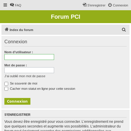
FAQ
S’enregistrer
Connexion
Forum PCI
R
Index du forum
e
Connexion
c
h
Nom d’utilisateur :
e
r
Mot de passe :
c
J’ai oublié mon mot de passe
h
Se souvenir de moi
e
Cacher mon statut en ligne pour cette session
r
S’ENREGISTRER
Vous devez être enregistré pour vous connecter. L’enregistrement ne prend
que quelques secondes et augmente vos possibilités. L’administrateur du
forum peut également accorder des permissions additionnelles aux