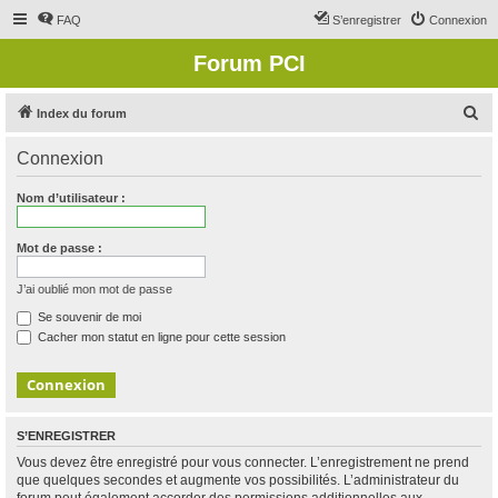
FAQ
S’enregistrer
Connexion
Forum PCI
R
Index du forum
e
Connexion
c
h
Nom d’utilisateur :
e
r
Mot de passe :
c
J’ai oublié mon mot de passe
h
Se souvenir de moi
e
Cacher mon statut en ligne pour cette session
r
S’ENREGISTRER
Vous devez être enregistré pour vous connecter. L’enregistrement ne prend
que quelques secondes et augmente vos possibilités. L’administrateur du
forum peut également accorder des permissions additionnelles aux