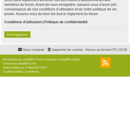
membres du forum. Avant de vous enregistrer, assurez-vous d’avoir pris
connaissance de nos conditions d’utilisation et de notre politique de vie
privée. Assurez-vous de bien lire tout le règlement du forum.
Conditions d’utilisation
|
Politique de confidentialité
S’enregistrer
Nous contacter
Supprimer les cookies
Heures au format
UTC+02:00
Développé par
phpBB
® Forum Software © phpBB Limited
Traduit par
phpBB-fr.com
Style
proflat
par ©
Mazeltof
2017
Confidentialité
|
Conditions