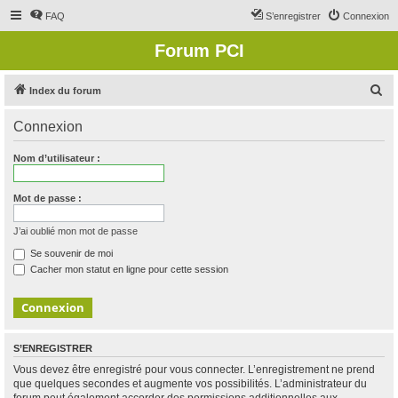
FAQ
S’enregistrer
Connexion
Forum PCI
R
Index du forum
e
Connexion
c
h
Nom d’utilisateur :
e
r
Mot de passe :
c
J’ai oublié mon mot de passe
h
Se souvenir de moi
e
Cacher mon statut en ligne pour cette session
r
S’ENREGISTRER
Vous devez être enregistré pour vous connecter. L’enregistrement ne prend
que quelques secondes et augmente vos possibilités. L’administrateur du
forum peut également accorder des permissions additionnelles aux