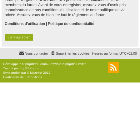
membres du forum. Avant de vous enregistrer, assurez-vous d’avoir pris
connaissance de nos conditions d’utilisation et de notre politique de vie
privée. Assurez-vous de bien lire tout le règlement du forum.
Conditions d’utilisation
|
Politique de confidentialité
S’enregistrer
Nous contacter
Supprimer les cookies
Heures au format
UTC+02:00
Développé par
phpBB
® Forum Software © phpBB Limited
Traduit par
phpBB-fr.com
Style
proflat
par ©
Mazeltof
2017
Confidentialité
|
Conditions