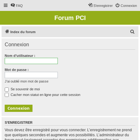
FAQ
S’enregistrer
Connexion
Forum PCI
R
Index du forum
e
Connexion
c
h
Nom d’utilisateur :
e
r
Mot de passe :
c
J’ai oublié mon mot de passe
h
Se souvenir de moi
e
Cacher mon statut en ligne pour cette session
r
S’ENREGISTRER
Vous devez être enregistré pour vous connecter. L’enregistrement ne prend
que quelques secondes et augmente vos possibilités. L’administrateur du
forum peut également accorder des permissions additionnelles aux