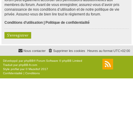
membres du forum. Avant de vous enregistrer, assurez-vous d’avoir pris
connaissance de nos conditions d’utilisation et de notre politique de vie
privée. Assurez-vous de bien lire tout le règlement du forum.
Conditions d’utilisation
|
Politique de confidentialité
S’enregistrer
Nous contacter
Supprimer les cookies
Heures au format
UTC+02:00
Développé par
phpBB
® Forum Software © phpBB Limited
Traduit par
phpBB-fr.com
Style
proflat
par ©
Mazeltof
2017
Confidentialité
|
Conditions