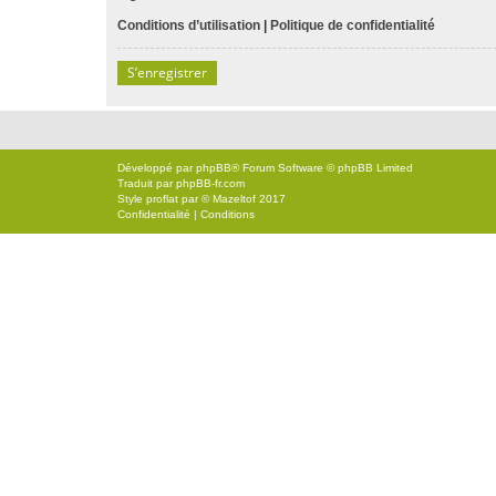
Conditions d’utilisation
|
Politique de confidentialité
S’enregistrer
Développé par
phpBB
® Forum Software © phpBB Limited
Traduit par
phpBB-fr.com
Style
proflat
par ©
Mazeltof
2017
Confidentialité
|
Conditions