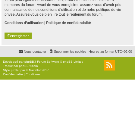
membres du forum. Avant de vous enregistrer, assurez-vous d’avoir pris
connaissance de nos conditions d’utilisation et de notre politique de vie
privée. Assurez-vous de bien lire tout le règlement du forum.
Conditions d’utilisation
|
Politique de confidentialité
S’enregistrer
Nous contacter
Supprimer les cookies
Heures au format
UTC+02:00
Développé par
phpBB
® Forum Software © phpBB Limited
Traduit par
phpBB-fr.com
Style
proflat
par ©
Mazeltof
2017
Confidentialité
|
Conditions