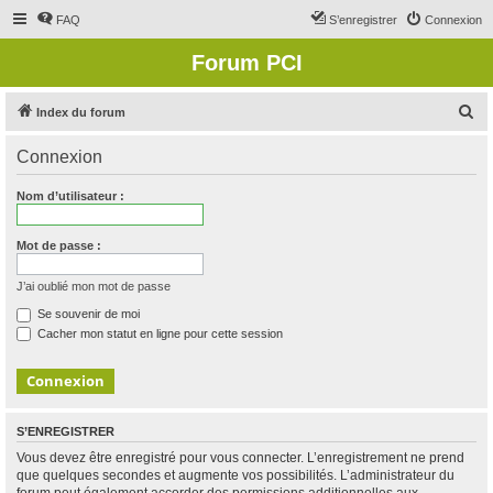
FAQ
S’enregistrer
Connexion
Forum PCI
R
Index du forum
e
Connexion
c
h
Nom d’utilisateur :
e
r
Mot de passe :
c
J’ai oublié mon mot de passe
h
Se souvenir de moi
e
Cacher mon statut en ligne pour cette session
r
S’ENREGISTRER
Vous devez être enregistré pour vous connecter. L’enregistrement ne prend
que quelques secondes et augmente vos possibilités. L’administrateur du
forum peut également accorder des permissions additionnelles aux