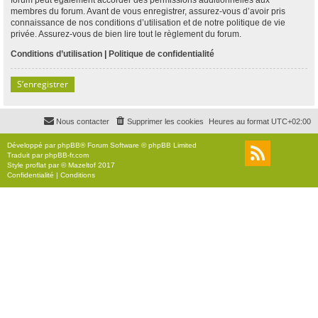
membres du forum. Avant de vous enregistrer, assurez-vous d’avoir pris
connaissance de nos conditions d’utilisation et de notre politique de vie
privée. Assurez-vous de bien lire tout le règlement du forum.
Conditions d’utilisation
|
Politique de confidentialité
S’enregistrer
Nous contacter
Supprimer les cookies
Heures au format
UTC+02:00
Développé par
phpBB
® Forum Software © phpBB Limited
Traduit par
phpBB-fr.com
Style
proflat
par ©
Mazeltof
2017
Confidentialité
|
Conditions