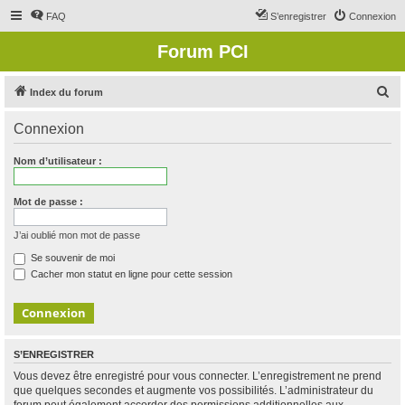
FAQ
S’enregistrer
Connexion
Forum PCI
R
Index du forum
e
Connexion
c
h
Nom d’utilisateur :
e
r
Mot de passe :
c
J’ai oublié mon mot de passe
h
Se souvenir de moi
e
Cacher mon statut en ligne pour cette session
r
S’ENREGISTRER
Vous devez être enregistré pour vous connecter. L’enregistrement ne prend
que quelques secondes et augmente vos possibilités. L’administrateur du
forum peut également accorder des permissions additionnelles aux