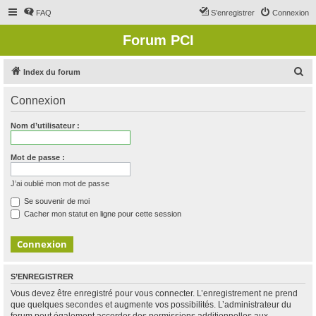
FAQ
S’enregistrer
Connexion
Forum PCI
R
Index du forum
e
Connexion
c
h
Nom d’utilisateur :
e
r
Mot de passe :
c
J’ai oublié mon mot de passe
h
Se souvenir de moi
e
Cacher mon statut en ligne pour cette session
r
S’ENREGISTRER
Vous devez être enregistré pour vous connecter. L’enregistrement ne prend
que quelques secondes et augmente vos possibilités. L’administrateur du
forum peut également accorder des permissions additionnelles aux