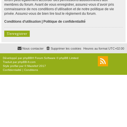
membres du forum. Avant de vous enregistrer, assurez-vous d’avoir pris
connaissance de nos conditions d’utilisation et de notre politique de vie
privée. Assurez-vous de bien lire tout le règlement du forum.
Conditions d’utilisation
|
Politique de confidentialité
S’enregistrer
Nous contacter
Supprimer les cookies
Heures au format
UTC+02:00
Développé par
phpBB
® Forum Software © phpBB Limited
Traduit par
phpBB-fr.com
Style
proflat
par ©
Mazeltof
2017
Confidentialité
|
Conditions