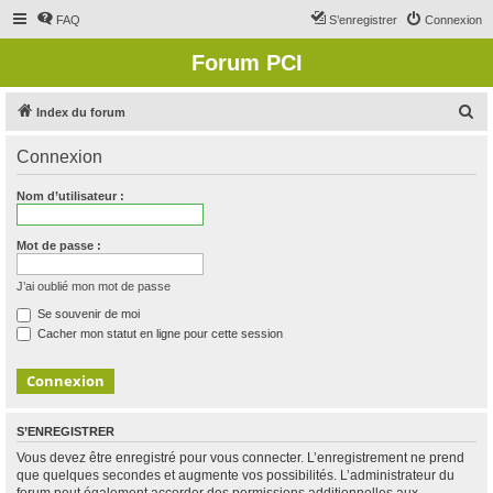
FAQ
S’enregistrer
Connexion
Forum PCI
R
Index du forum
e
Connexion
c
h
Nom d’utilisateur :
e
r
Mot de passe :
c
J’ai oublié mon mot de passe
h
Se souvenir de moi
e
Cacher mon statut en ligne pour cette session
r
S’ENREGISTRER
Vous devez être enregistré pour vous connecter. L’enregistrement ne prend
que quelques secondes et augmente vos possibilités. L’administrateur du
forum peut également accorder des permissions additionnelles aux