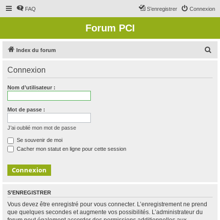
FAQ
S’enregistrer
Connexion
Forum PCI
R
Index du forum
e
Connexion
c
h
Nom d’utilisateur :
e
r
Mot de passe :
c
J’ai oublié mon mot de passe
h
Se souvenir de moi
e
Cacher mon statut en ligne pour cette session
r
S’ENREGISTRER
Vous devez être enregistré pour vous connecter. L’enregistrement ne prend
que quelques secondes et augmente vos possibilités. L’administrateur du
forum peut également accorder des permissions additionnelles aux