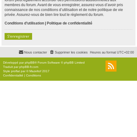
membres du forum. Avant de vous enregistrer, assurez-vous d’avoir pris
connaissance de nos conditions d’utilisation et de notre politique de vie
privée. Assurez-vous de bien lire tout le règlement du forum.
Conditions d’utilisation
|
Politique de confidentialité
S’enregistrer
Nous contacter
Supprimer les cookies
Heures au format
UTC+02:00
Développé par
phpBB
® Forum Software © phpBB Limited
Traduit par
phpBB-fr.com
Style
proflat
par ©
Mazeltof
2017
Confidentialité
|
Conditions