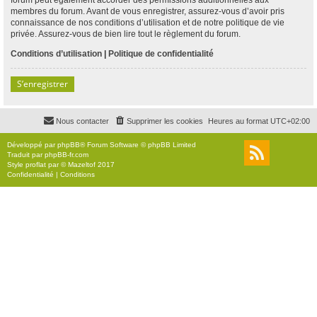
membres du forum. Avant de vous enregistrer, assurez-vous d’avoir pris
connaissance de nos conditions d’utilisation et de notre politique de vie
privée. Assurez-vous de bien lire tout le règlement du forum.
Conditions d’utilisation
|
Politique de confidentialité
S’enregistrer
Nous contacter
Supprimer les cookies
Heures au format
UTC+02:00
Développé par
phpBB
® Forum Software © phpBB Limited
Traduit par
phpBB-fr.com
Style
proflat
par ©
Mazeltof
2017
Confidentialité
|
Conditions