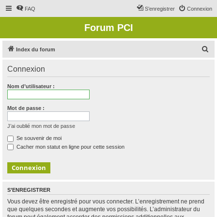
FAQ
S’enregistrer
Connexion
Forum PCI
R
Index du forum
e
Connexion
c
h
Nom d’utilisateur :
e
r
Mot de passe :
c
J’ai oublié mon mot de passe
h
Se souvenir de moi
e
Cacher mon statut en ligne pour cette session
r
S’ENREGISTRER
Vous devez être enregistré pour vous connecter. L’enregistrement ne prend
que quelques secondes et augmente vos possibilités. L’administrateur du
forum peut également accorder des permissions additionnelles aux