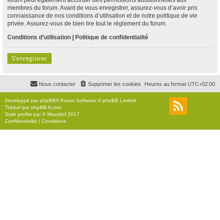
membres du forum. Avant de vous enregistrer, assurez-vous d’avoir pris
connaissance de nos conditions d’utilisation et de notre politique de vie
privée. Assurez-vous de bien lire tout le règlement du forum.
Conditions d’utilisation
|
Politique de confidentialité
S’enregistrer
Nous contacter
Supprimer les cookies
Heures au format
UTC+02:00
Développé par
phpBB
® Forum Software © phpBB Limited
Traduit par
phpBB-fr.com
Style
proflat
par ©
Mazeltof
2017
Confidentialité
|
Conditions