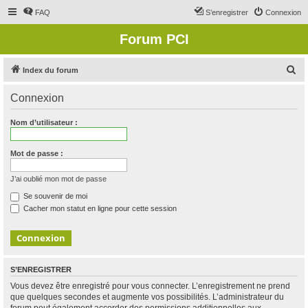
FAQ
S’enregistrer
Connexion
Forum PCI
R
Index du forum
e
Connexion
c
h
Nom d’utilisateur :
e
r
Mot de passe :
c
J’ai oublié mon mot de passe
h
Se souvenir de moi
e
Cacher mon statut en ligne pour cette session
r
S’ENREGISTRER
Vous devez être enregistré pour vous connecter. L’enregistrement ne prend
que quelques secondes et augmente vos possibilités. L’administrateur du
forum peut également accorder des permissions additionnelles aux