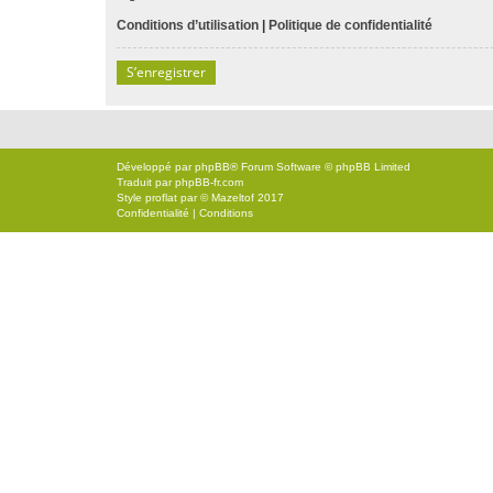
Conditions d’utilisation
|
Politique de confidentialité
S’enregistrer
Développé par
phpBB
® Forum Software © phpBB Limited
Traduit par
phpBB-fr.com
Style
proflat
par ©
Mazeltof
2017
Confidentialité
|
Conditions