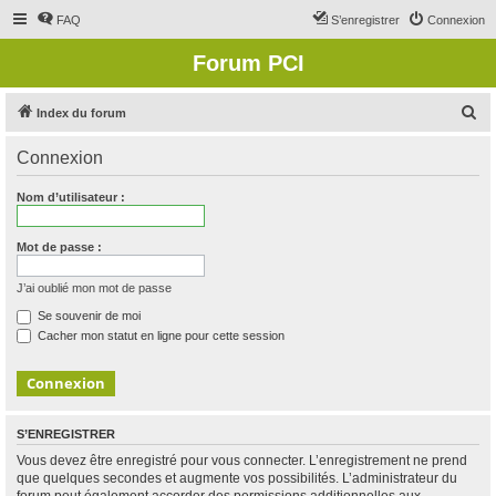
FAQ
S’enregistrer
Connexion
Forum PCI
R
Index du forum
e
Connexion
c
h
Nom d’utilisateur :
e
r
Mot de passe :
c
J’ai oublié mon mot de passe
h
Se souvenir de moi
e
Cacher mon statut en ligne pour cette session
r
S’ENREGISTRER
Vous devez être enregistré pour vous connecter. L’enregistrement ne prend
que quelques secondes et augmente vos possibilités. L’administrateur du
forum peut également accorder des permissions additionnelles aux