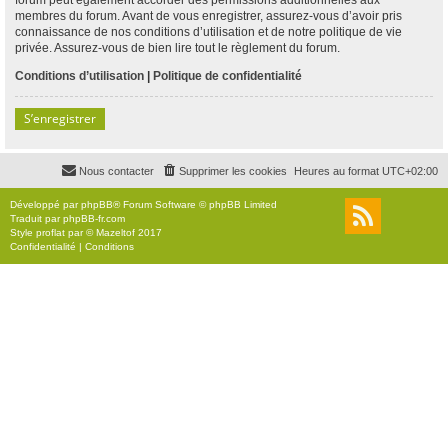
membres du forum. Avant de vous enregistrer, assurez-vous d’avoir pris
connaissance de nos conditions d’utilisation et de notre politique de vie
privée. Assurez-vous de bien lire tout le règlement du forum.
Conditions d’utilisation
|
Politique de confidentialité
S’enregistrer
Nous contacter
Supprimer les cookies
Heures au format
UTC+02:00
Développé par
phpBB
® Forum Software © phpBB Limited
Traduit par
phpBB-fr.com
Style
proflat
par ©
Mazeltof
2017
Confidentialité
|
Conditions