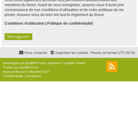
membres du forum. Avant de vous enregistrer, assurez-vous d’avoir pris
connaissance de nos conditions d’utilisation et de notre politique de vie
privée. Assurez-vous de bien lire tout le règlement du forum.
Conditions d’utilisation
|
Politique de confidentialité
S’enregistrer
Nous contacter
Supprimer les cookies
Heures au format
UTC+02:00
Développé par
phpBB
® Forum Software © phpBB Limited
Traduit par
phpBB-fr.com
Style
proflat
par ©
Mazeltof
2017
Confidentialité
|
Conditions