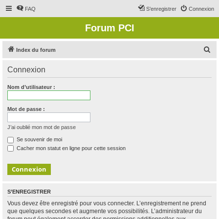
FAQ
S’enregistrer
Connexion
Forum PCI
R
Index du forum
e
Connexion
c
h
Nom d’utilisateur :
e
r
Mot de passe :
c
J’ai oublié mon mot de passe
h
Se souvenir de moi
e
Cacher mon statut en ligne pour cette session
r
S’ENREGISTRER
Vous devez être enregistré pour vous connecter. L’enregistrement ne prend
que quelques secondes et augmente vos possibilités. L’administrateur du
forum peut également accorder des permissions additionnelles aux