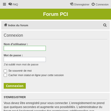
FAQ
S’enregistrer
Connexion
Forum PCI
R
Index du forum
e
Connexion
c
h
Nom d’utilisateur :
e
r
Mot de passe :
c
J’ai oublié mon mot de passe
h
Se souvenir de moi
e
Cacher mon statut en ligne pour cette session
r
S’ENREGISTRER
Vous devez être enregistré pour vous connecter. L’enregistrement ne prend
que quelques secondes et augmente vos possibilités. L’administrateur du
forum peut également accorder des permissions additionnelles aux