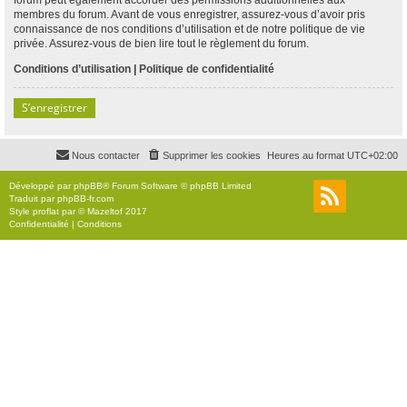
membres du forum. Avant de vous enregistrer, assurez-vous d’avoir pris
connaissance de nos conditions d’utilisation et de notre politique de vie
privée. Assurez-vous de bien lire tout le règlement du forum.
Conditions d’utilisation
|
Politique de confidentialité
S’enregistrer
Nous contacter
Supprimer les cookies
Heures au format
UTC+02:00
Développé par
phpBB
® Forum Software © phpBB Limited
Traduit par
phpBB-fr.com
Style
proflat
par ©
Mazeltof
2017
Confidentialité
|
Conditions