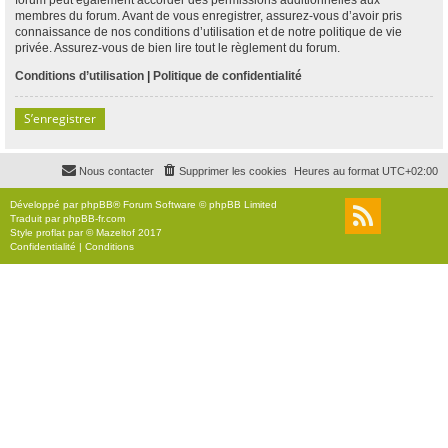
membres du forum. Avant de vous enregistrer, assurez-vous d’avoir pris
connaissance de nos conditions d’utilisation et de notre politique de vie
privée. Assurez-vous de bien lire tout le règlement du forum.
Conditions d’utilisation
|
Politique de confidentialité
S’enregistrer
Nous contacter
Supprimer les cookies
Heures au format
UTC+02:00
Développé par
phpBB
® Forum Software © phpBB Limited
Traduit par
phpBB-fr.com
Style
proflat
par ©
Mazeltof
2017
Confidentialité
|
Conditions