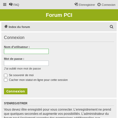
FAQ
S’enregistrer
Connexion
Forum PCI
R
Index du forum
e
Connexion
c
h
Nom d’utilisateur :
e
r
Mot de passe :
c
J’ai oublié mon mot de passe
h
Se souvenir de moi
e
Cacher mon statut en ligne pour cette session
r
S’ENREGISTRER
Vous devez être enregistré pour vous connecter. L’enregistrement ne prend
que quelques secondes et augmente vos possibilités. L’administrateur du
forum peut également accorder des permissions additionnelles aux