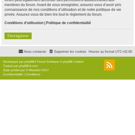
membres du forum. Avant de vous enregistrer, assurez-vous d’avoir pris
connaissance de nos conditions d’utilisation et de notre politique de vie
privée. Assurez-vous de bien lire tout le règlement du forum.
Conditions d’utilisation
|
Politique de confidentialité
S’enregistrer
Nous contacter
Supprimer les cookies
Heures au format
UTC+02:00
Développé par
phpBB
® Forum Software © phpBB Limited
Traduit par
phpBB-fr.com
Style
proflat
par ©
Mazeltof
2017
Confidentialité
|
Conditions