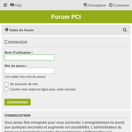
FAQ
S’enregistrer
Connexion
Forum PCI
R
Index du forum
e
Connexion
c
h
Nom d’utilisateur :
e
r
Mot de passe :
c
J’ai oublié mon mot de passe
h
Se souvenir de moi
e
Cacher mon statut en ligne pour cette session
r
S’ENREGISTRER
Vous devez être enregistré pour vous connecter. L’enregistrement ne prend
que quelques secondes et augmente vos possibilités. L’administrateur du
forum peut également accorder des permissions additionnelles aux